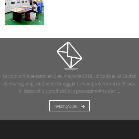
La compañía se estableció en mayo de 2018, ubicada en la ciudad
de Huangjiang, ciudad de Dongguan, es un profesional dedicado
al desarrollo y producción y procesamiento de c...
INVESTIGACIÓN