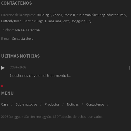
CONTÁCTENOS
Dirección de la empresa:
Building B, Zone A, Phase II, Yurun Manufacturing Industrial Park,
Butterfly Road, Tianxin Village, Huangjiang Town, Dongguan City
Teléfono:
+86 13714768656
E-mail:
Contacta ahora
ÚLTIMAS NOTICIAS
2024-09-01
Cuestiones clave en el tratamiento t...
MENÚ
Casa
Sobre nosotros
Productos
Noticias
Contáctenos
2026 Dongguan JSun technology Co., LTD Todos los derechos reservados.