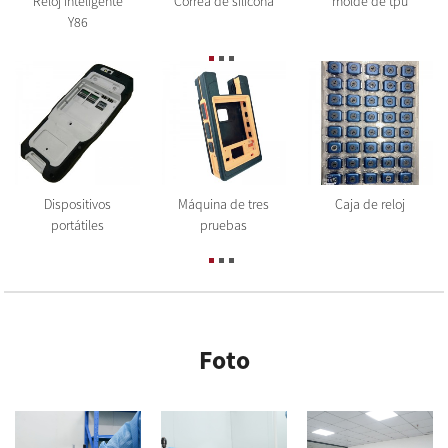
Reloj inteligente
Correa de silicona
molde de tpu
Y86
Dispositivos
Máquina de tres
Caja de reloj
portátiles
pruebas
Foto